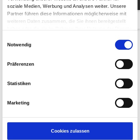
soziale Medien, Werbung und Analysen weiter. Unsere
Partner führen diese Informationen möglicherweise mit
Messung von Cholesterin, Blut-zucker- und Blutdruck
weiteren Daten zusammen, die Sie ihnen bereitgestellt
19.01. – 23.01.2026
haben oder die sie im Rahmen Ihrer Nutzung der Dienste
Bodycheck
gesammelt haben.
Einwilligungsauswahl
Notwendig
Präferenzen
Statistiken
Marketing
Cookies zulassen