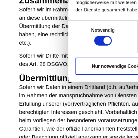
Zusammenarbeit mit Auftrags
möglicherweise mit weiteren
Sofern wir im Rahmen unserer Verarbeitung Dat
der Dienste gesammelt habe
an diese übermitteln oder ihnen sonst Zugriff au
Einwilligungsauswahl
Übermittlung der Daten an Dritte, wie an Zahlungsd
Notwendig
haben, eine rechtliche Verpflichtung dies vorsi
etc.).
Sofern wir Dritte mit der Verarbeitung von Date
des Art. 28 DSGVO.
Nur notwendige Cook
Übermittlungen in Drittlände
Sofern wir Daten in einem Drittland (d.h. auße
im Rahmen der Inanspruchnahme von Diensten Dri
Erfüllung unserer (vor)vertraglichen Pflichten, 
berechtigten Interessen geschieht. Vorbehaltlich 
beim Vorliegen der besonderen Voraussetzungen 
Garantien, wie der offiziell anerkannten Festst
oder Beachtung offiziell anerkannter spezieller 