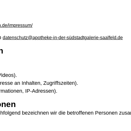
n.de/impressum/
ip
datenschutz@apotheke-in-der-südstadtgalerie-saalfeld.de
n
Videos).
esse an Inhalten, Zugriffszeiten).
rmationen, IP-Adressen).
onen
folgend bezeichnen wir die betroffenen Personen zusa