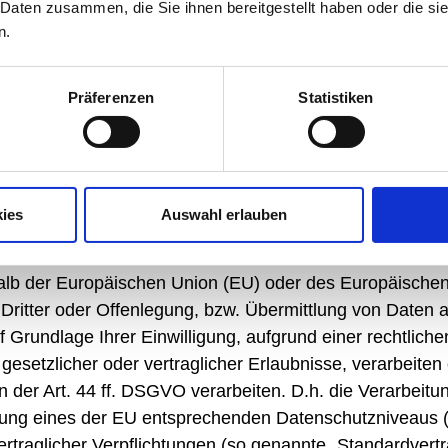
verarbeitern und Dritten
 Daten zusammen, die Sie ihnen bereitgestellt haben oder die s
en gegenüber anderen Personen und Unternehmen (Auftra
n.
f die Daten gewähren, erfolgt dies nur auf Grundlage ein
ienstleister, gem. Art. 6 Abs. 1 lit. b DSGVO zur Vertrags
Präferenzen
Statistiken
eht oder auf Grundlage unserer berechtigten Interessen (
n auf Grundlage eines sog. „Auftragsverarbeitungsvertra
ies
Auswahl erlauben
r
rhalb der Europäischen Union (EU) oder des Europäische
tter oder Offenlegung, bzw. Übermittlung von Daten an D
auf Grundlage Ihrer Einwilligung, aufgrund einer rechtlic
gesetzlicher oder vertraglicher Erlaubnisse, verarbeiten
der Art. 44 ff. DSGVO verarbeiten. D.h. die Verarbeitun
ellung eines der EU entsprechenden Datenschutzniveaus (
vertraglicher Verpflichtungen (so genannte „Standardvertr