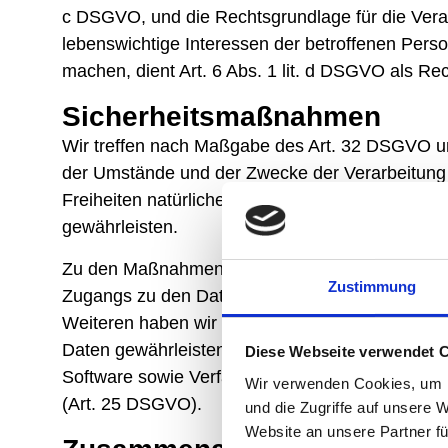
c DSGVO, und die Rechtsgrundlage für die Verarb
lebenswichtige Interessen der betroffenen Pers
machen, dient Art. 6 Abs. 1 lit. d DSGVO als Re
Sicherheitsmaßnahmen
Wir treffen nach Maßgabe des Art. 32 DSGVO un
der Umstände und der Zwecke der Verarbeitung s
Freiheiten natürlicher Personen, geeignete te
gewährleisten.
Zu den Maßnahmen gehören insbesondere die Sich
Zustimmung
Zugangs zu den Daten, als auch des sie betreffe
Weiteren haben wir Verfahren eingerichtet, di
Daten gewährleisten. Ferner berücksichtigen wi
Diese Webseite verwendet 
Software sowie Verfahren, entsprechend dem Pr
Wir verwenden Cookies, um I
(Art. 25 DSGVO).
und die Zugriffe auf unsere 
Website an unsere Partner fü