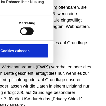
ie im Rahmen Ihrer Nutzung
gsverarbeitern oder Dritten) offenbaren, sie
er gesetzlichen Erlaubnis (z.B. wenn eine
erfüllung erforderlich ist), Sie eingewilligt
Marketing
z.B. beim Einsatz von Beauftragten, Webhostern,
ges“ beauftragen, geschieht dies auf Grundlage
Cookies zulassen
n Wirtschaftsraums (EWR)) verarbeiten oder dies
ritte geschieht, erfolgt dies nur, wenn es zur
hen Verpflichtung oder auf Grundlage unserer
 oder lassen wir die Daten in einem Drittland nur
g erfolgt z.B. auf Grundlage besonderer
z.B. für die USA durch das „Privacy Shield“)
agsklauseln“).