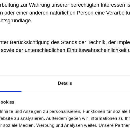
eitung zur Wahrung unserer berechtigten Interessen ist 
on oder einer anderen natürlichen Person eine Verarbei
chtsgrundlage.
ter Berücksichtigung des Stands der Technik, der Impl
owie der unterschiedlichen Eintrittswahrscheinlichkeit
chnische und organisatorische Maßnahmen, um ein dem 
erung der Vertraulichkeit, Integrität und Verfügbarkei
Details
nden Zugriffs, der Eingabe, Weitergabe, der Sicherung 
e eine Wahrnehmung von Betroffenenrechten, Löschung v
r den Schutz personenbezogener Daten bereits bei der 
Cookies
inzip des Datenschutzes durch Technikgestaltung und du
nhalte und Anzeigen zu personalisieren, Funktionen für soziale
Website zu analysieren. Außerdem geben wir Informationen zu I
r soziale Medien, Werbung und Analysen weiter. Unsere Partner