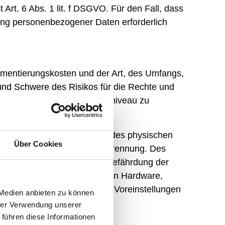
Art. 6 Abs. 1 lit. f DSGVO. Für den Fall, dass
tung personenbezogener Daten erforderlich
ementierungskosten und der Art, des Umfangs,
 und Schwere des Risikos für die Rechte und
Risiko angemessenes Schutzniveau zu
t von Daten durch Kontrolle des physischen
Über Cookies
der Verfügbarkeit und ihrer Trennung. Des
on Daten und Reaktion auf Gefährdung der
Entwicklung, bzw. Auswahl von Hardware,
rch datenschutzfreundliche Voreinstellungen
 Medien anbieten zu können
hrer Verwendung unserer
 führen diese Informationen