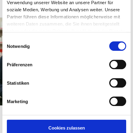
Einsatzfreude und Energie ein.
Verwendung unserer Website an unsere Partner für
soziale Medien, Werbung und Analysen weiter. Unsere
Partner führen diese Informationen möglicherweise mit
weiteren Daten zusammen, die Sie ihnen bereitgestellt
haben oder die sie im Rahmen Ihrer Nutzung der Dienste
gesammelt haben.
Einwilligungsauswahl
Notwendig
Präferenzen
Besondere
Qualifikationen
Statistiken
bringen unsere
Mitarbeiterinnen im
Bereich der
Marketing
Dermophamazie
und Kosmetik sowie
der
naturheilkundlichen
Cookies zulassen