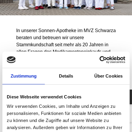
In unserer Sonnen-Apotheke im MVZ Schwarza
beraten und betreuen wir unsere
Stammkundschaft seit mehr als 20 Jahren in
allen Fragen des Medikamenteneinkaufs und
gesundheitlichen Wohlbefindens. Dies tun wir
mit Liebe und Leidenschaft für den Beruf und
unsere Kunden – jeden Tag.
Zustimmung
Details
Über Cookies
Mit einem starken und sehr gut ausgebildeten
Team aus Apothekerinnen,
Diese Webseite verwendet Cookies
Pharmazieingenieurinnen und
Pharmazeutisch-Technische-Assistentinnen
Wir verwenden Cookies, um Inhalte und Anzeigen zu
verfügen wir über ein ausgezeichnetes, großes
personalisieren, Funktionen für soziale Medien anbieten
Fachwissen. Unser größtes Glück ist Ihre
zu können und die Zugriffe auf unsere Website zu
Gesundheit. Dafür setzten wir unsere ganze
analysieren. Außerdem geben wir Informationen zu Ihrer